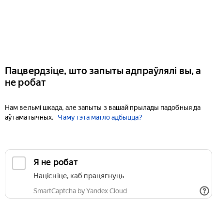
Пацвердзіце, што запыты адпраўлялі вы, а
не робат
Нам вельмі шкада, але запыты з вашай прылады падобныя да
аўтаматычных.
Чаму гэта магло адбыцца?
Я не робат
Націсніце, каб працягнуць
SmartCaptcha by Yandex Cloud