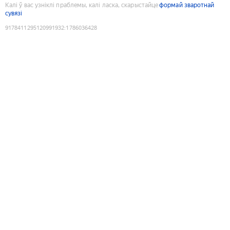
Калі ў вас узніклі праблемы, калі ласка, скарыстайце
формай зваротнай
сувязі
9178411295120991932
:
1786036428