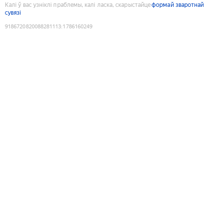
Калі ў вас узніклі праблемы, калі ласка, скарыстайце
формай зваротнай
сувязі
9186720820088281113
:
1786160249