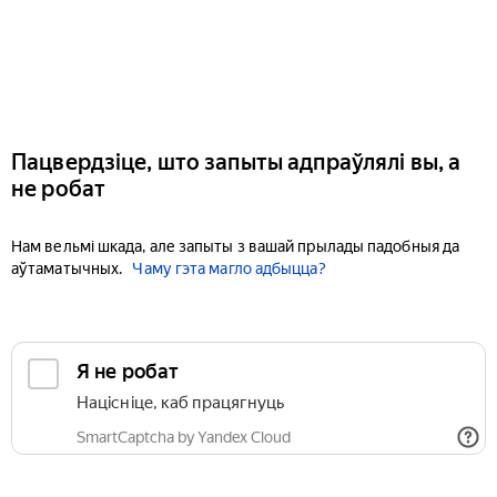
Пацвердзіце, што запыты адпраўлялі вы, а
не робат
Нам вельмі шкада, але запыты з вашай прылады падобныя да
аўтаматычных.
Чаму гэта магло адбыцца?
Я не робат
Націсніце, каб працягнуць
SmartCaptcha by Yandex Cloud