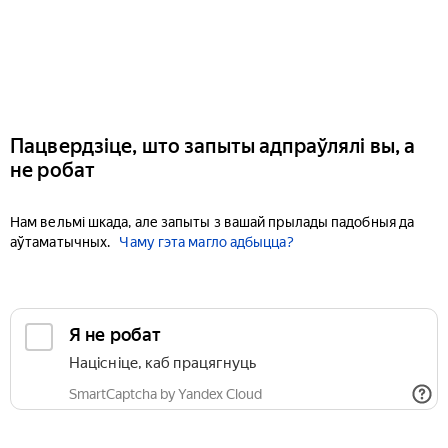
Пацвердзіце, што запыты адпраўлялі вы, а
не робат
Нам вельмі шкада, але запыты з вашай прылады падобныя да
аўтаматычных.
Чаму гэта магло адбыцца?
Я не робат
Націсніце, каб працягнуць
SmartCaptcha by Yandex Cloud