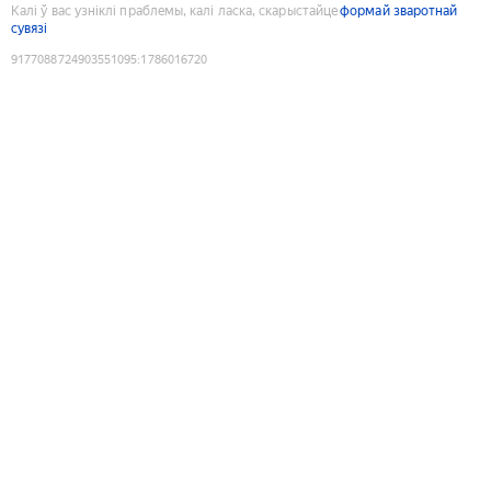
Калі ў вас узніклі праблемы, калі ласка, скарыстайце
формай зваротнай
сувязі
9177088724903551095
:
1786016720