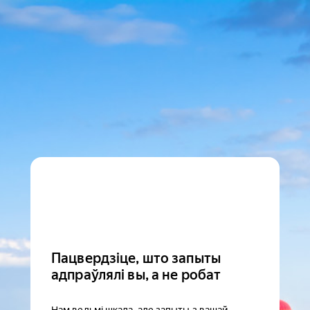
Пацвердзіце, што запыты
адпраўлялі вы, а не робат