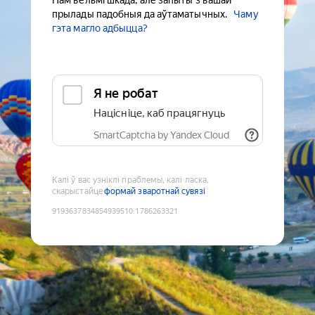
Нам вельмі шкада, але запыты з вашай
прылады падобныя да аўтаматычных.
Чаму
гэта магло адбыцца?
Я не робат
Націсніце, каб працягнуць
SmartCaptcha by Yandex Cloud
Калі ў вас узніклі праблемы, калі ласка,
скарыстайце
формай зваротнай сувязі
9193637834854939510
:
1786263321