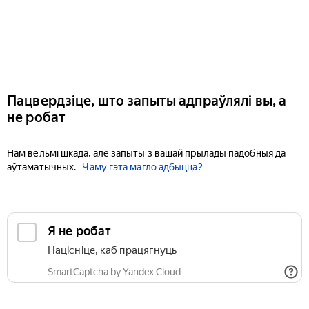
Пацвердзіце, што запыты адпраўлялі вы, а
не робат
Нам вельмі шкада, але запыты з вашай прылады падобныя да
аўтаматычных.
Чаму гэта магло адбыцца?
Я не робат
Націсніце, каб працягнуць
SmartCaptcha by Yandex Cloud