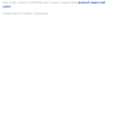
Калі ў вас узніклі праблемы, калі ласка, скарыстайце
формай зваротнай
сувязі
9190951954371737860
:
1786223298