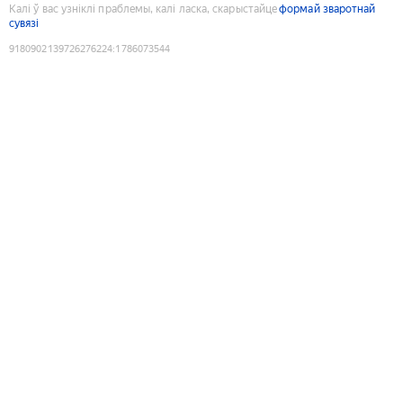
Калі ў вас узніклі праблемы, калі ласка, скарыстайце
формай зваротнай
сувязі
9180902139726276224
:
1786073544