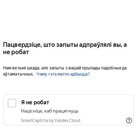
Пацвердзіце, што запыты адпраўлялі вы, а
не робат
Нам вельмі шкада, але запыты з вашай прылады падобныя да
аўтаматычных.
Чаму гэта магло адбыцца?
Я не робат
Націсніце, каб працягнуць
SmartCaptcha by Yandex Cloud