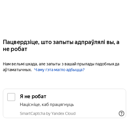
Пацвердзіце, што запыты адпраўлялі вы, а
не робат
Нам вельмі шкада, але запыты з вашай прылады падобныя да
аўтаматычных.
Чаму гэта магло адбыцца?
Я не робат
Націсніце, каб працягнуць
SmartCaptcha by Yandex Cloud