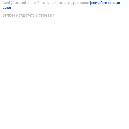
Калі ў вас узніклі праблемы, калі ласка, скарыстайце
формай зваротнай
сувязі
9175059849729074721
:
1785986487