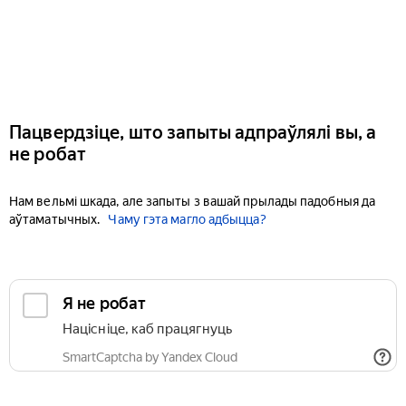
Пацвердзіце, што запыты адпраўлялі вы, а
не робат
Нам вельмі шкада, але запыты з вашай прылады падобныя да
аўтаматычных.
Чаму гэта магло адбыцца?
Я не робат
Націсніце, каб працягнуць
SmartCaptcha by Yandex Cloud