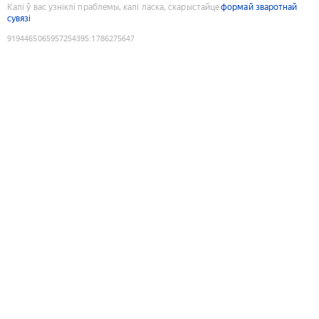
Калі ў вас узніклі праблемы, калі ласка, скарыстайце
формай зваротнай
сувязі
9194465065957254395
:
1786275647