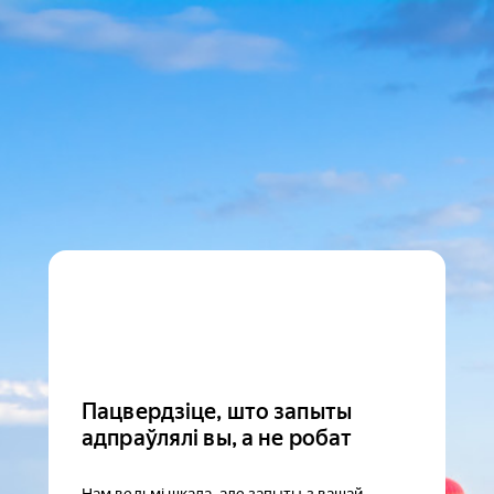
Пацвердзіце, што запыты
адпраўлялі вы, а не робат