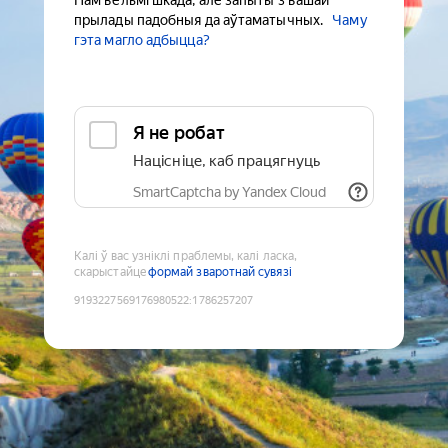
Нам вельмі шкада, але запыты з вашай
прылады падобныя да аўтаматычных.
Чаму
гэта магло адбыцца?
Я не робат
Націсніце, каб працягнуць
SmartCaptcha by Yandex Cloud
Калі ў вас узніклі праблемы, калі ласка,
скарыстайце
формай зваротнай сувязі
9193227569176980522
:
1786257207