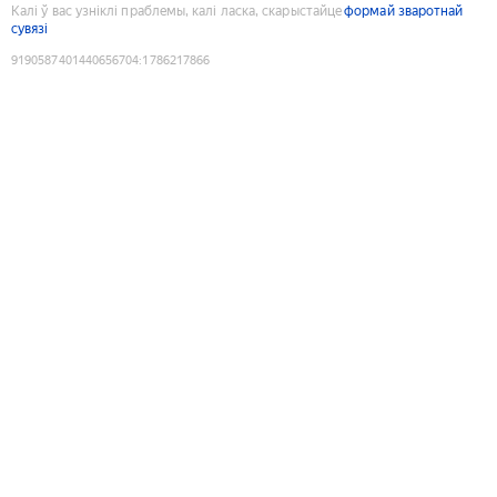
Калі ў вас узніклі праблемы, калі ласка, скарыстайце
формай зваротнай
сувязі
9190587401440656704
:
1786217866