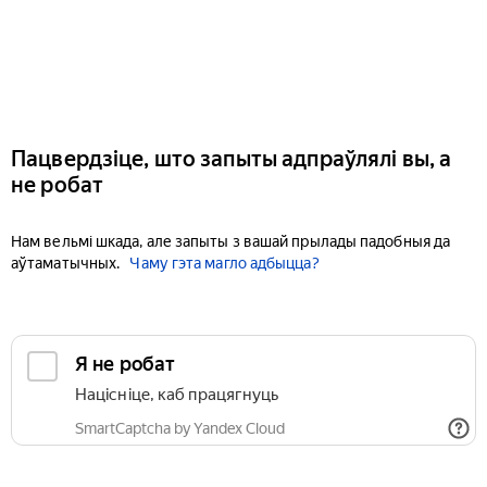
Пацвердзіце, што запыты адпраўлялі вы, а
не робат
Нам вельмі шкада, але запыты з вашай прылады падобныя да
аўтаматычных.
Чаму гэта магло адбыцца?
Я не робат
Націсніце, каб працягнуць
SmartCaptcha by Yandex Cloud