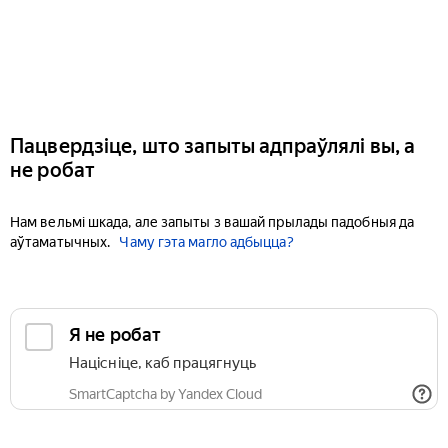
Пацвердзіце, што запыты адпраўлялі вы, а
не робат
Нам вельмі шкада, але запыты з вашай прылады падобныя да
аўтаматычных.
Чаму гэта магло адбыцца?
Я не робат
Націсніце, каб працягнуць
SmartCaptcha by Yandex Cloud