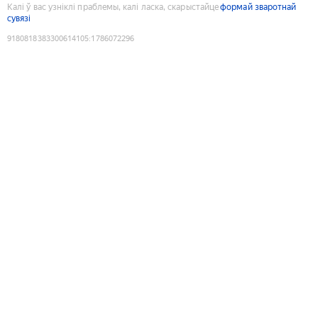
Калі ў вас узніклі праблемы, калі ласка, скарыстайце
формай зваротнай
сувязі
9180818383300614105
:
1786072296