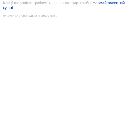
Калі ў вас узніклі праблемы, калі ласка, скарыстайце
формай зваротнай
сувязі
9190978280509824601
:
1786223690