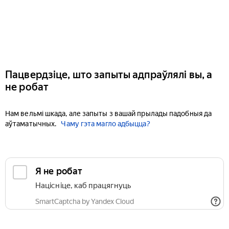
Пацвердзіце, што запыты адпраўлялі вы, а
не робат
Нам вельмі шкада, але запыты з вашай прылады падобныя да
аўтаматычных.
Чаму гэта магло адбыцца?
Я не робат
Націсніце, каб працягнуць
SmartCaptcha by Yandex Cloud