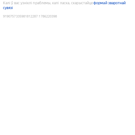
Калі ў вас узніклі праблемы, калі ласка, скарыстайце
формай зваротнай
сувязі
9190757335981812287
:
1786220398