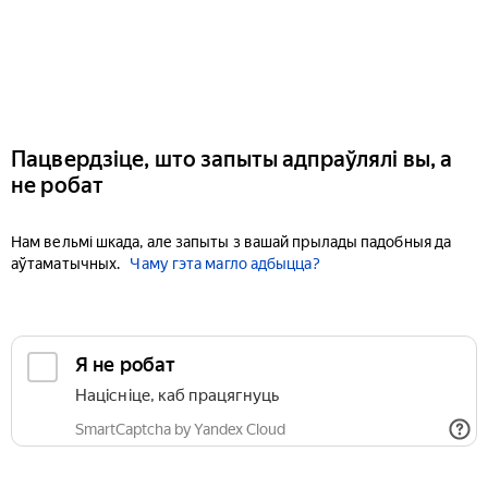
Пацвердзіце, што запыты адпраўлялі вы, а
не робат
Нам вельмі шкада, але запыты з вашай прылады падобныя да
аўтаматычных.
Чаму гэта магло адбыцца?
Я не робат
Націсніце, каб працягнуць
SmartCaptcha by Yandex Cloud