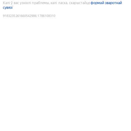
Калі ў вас узніклі праблемы, калі ласка, скарыстайце
формай зваротнай
сувязі
9183235261660542986
:
1786108310