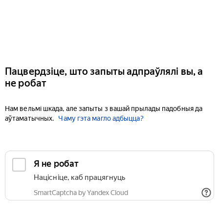
Пацвердзіце, што запыты адпраўлялі вы, а
не робат
Нам вельмі шкада, але запыты з вашай прылады падобныя да
аўтаматычных.
Чаму гэта магло адбыцца?
Я не робат
Націсніце, каб працягнуць
SmartCaptcha by Yandex Cloud