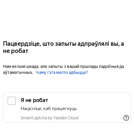
Пацвердзіце, што запыты адпраўлялі вы, а
не робат
Нам вельмі шкада, але запыты з вашай прылады падобныя да
аўтаматычных.
Чаму гэта магло адбыцца?
Я не робат
Націсніце, каб працягнуць
SmartCaptcha by Yandex Cloud