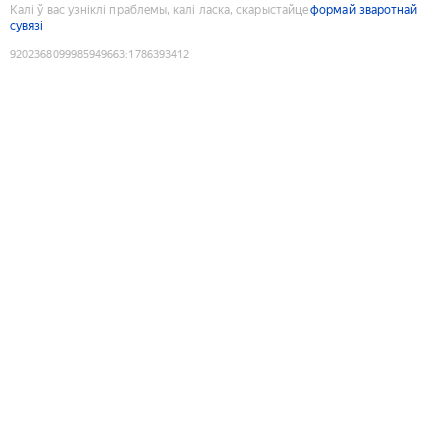
Калі ў вас узніклі праблемы, калі ласка, скарыстайце
формай зваротнай
сувязі
9202368099985949663
:
1786393412