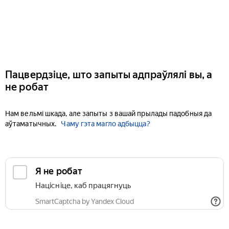
Пацвердзіце, што запыты адпраўлялі вы, а
не робат
Нам вельмі шкада, але запыты з вашай прылады падобныя да
аўтаматычных.
Чаму гэта магло адбыцца?
Я не робат
Націсніце, каб працягнуць
SmartCaptcha by Yandex Cloud