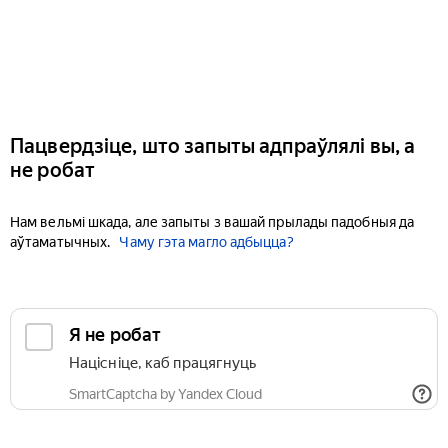
Пацвердзіце, што запыты адпраўлялі вы, а
не робат
Нам вельмі шкада, але запыты з вашай прылады падобныя да
аўтаматычных.
Чаму гэта магло адбыцца?
Я не робат
Націсніце, каб працягнуць
SmartCaptcha by Yandex Cloud