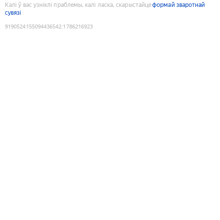
Калі ў вас узніклі праблемы, калі ласка, скарыстайце
формай зваротнай
сувязі
9190524155094436542
:
1786216923