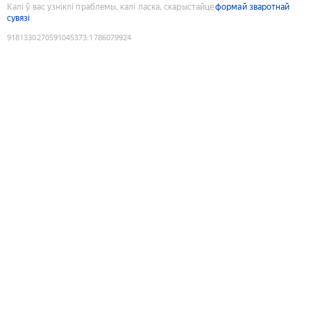
Калі ў вас узніклі праблемы, калі ласка, скарыстайце
формай зваротнай
сувязі
9181330270591045373
:
1786079924