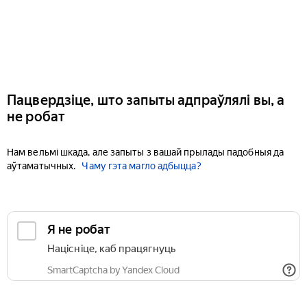
Пацвердзіце, што запыты адпраўлялі вы, а
не робат
Нам вельмі шкада, але запыты з вашай прылады падобныя да
аўтаматычных.
Чаму гэта магло адбыцца?
Я не робат
Націсніце, каб працягнуць
SmartCaptcha by Yandex Cloud