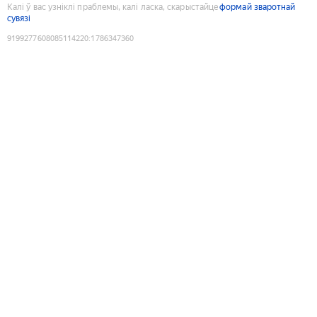
Калі ў вас узніклі праблемы, калі ласка, скарыстайце
формай зваротнай
сувязі
9199277608085114220
:
1786347360