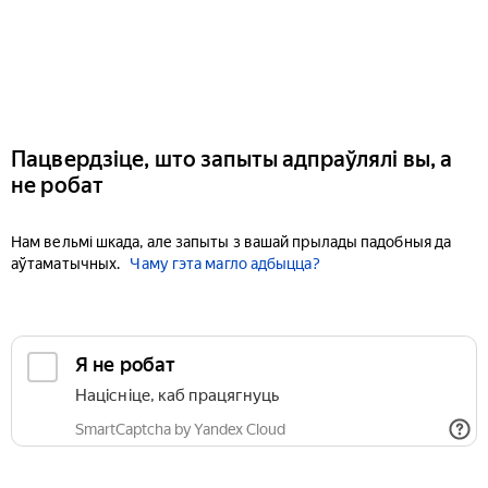
Пацвердзіце, што запыты адпраўлялі вы, а
не робат
Нам вельмі шкада, але запыты з вашай прылады падобныя да
аўтаматычных.
Чаму гэта магло адбыцца?
Я не робат
Націсніце, каб працягнуць
SmartCaptcha by Yandex Cloud