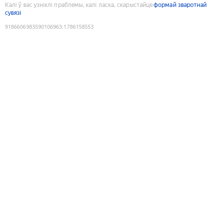
Калі ў вас узніклі праблемы, калі ласка, скарыстайце
формай зваротнай
сувязі
9186606983590106963
:
1786158553