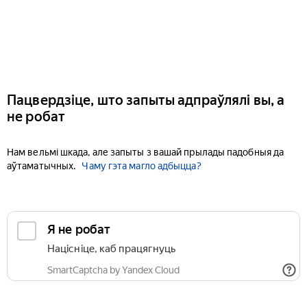
Пацвердзіце, што запыты адпраўлялі вы, а
не робат
Нам вельмі шкада, але запыты з вашай прылады падобныя да
аўтаматычных.
Чаму гэта магло адбыцца?
Я не робат
Націсніце, каб працягнуць
SmartCaptcha by Yandex Cloud