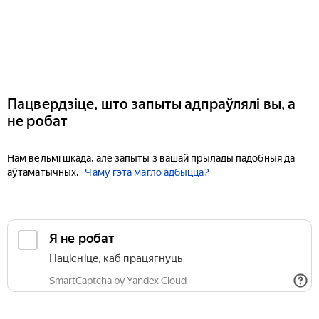
Пацвердзіце, што запыты адпраўлялі вы, а
не робат
Нам вельмі шкада, але запыты з вашай прылады падобныя да
аўтаматычных.
Чаму гэта магло адбыцца?
Я не робат
Націсніце, каб працягнуць
SmartCaptcha by Yandex Cloud