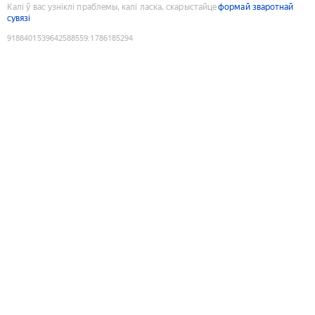
Калі ў вас узніклі праблемы, калі ласка, скарыстайце
формай зваротнай
сувязі
9188401539642588559
:
1786185294