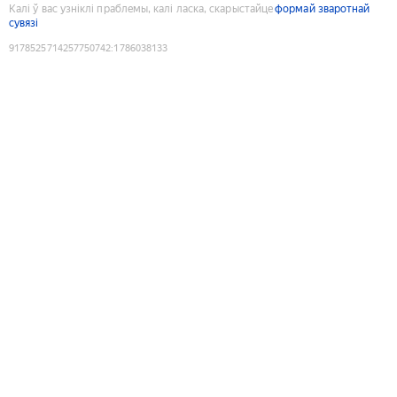
Калі ў вас узніклі праблемы, калі ласка, скарыстайце
формай зваротнай
сувязі
9178525714257750742
:
1786038133