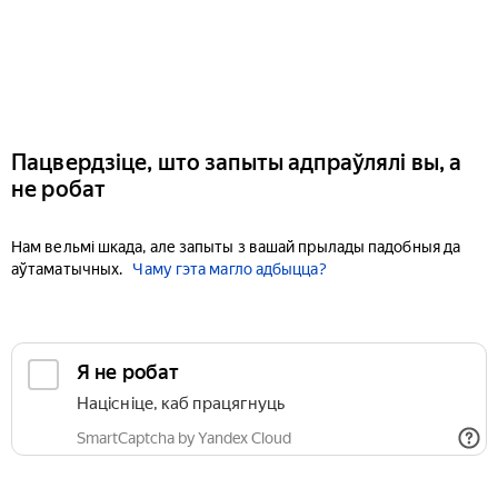
Пацвердзіце, што запыты адпраўлялі вы, а
не робат
Нам вельмі шкада, але запыты з вашай прылады падобныя да
аўтаматычных.
Чаму гэта магло адбыцца?
Я не робат
Націсніце, каб працягнуць
SmartCaptcha by Yandex Cloud