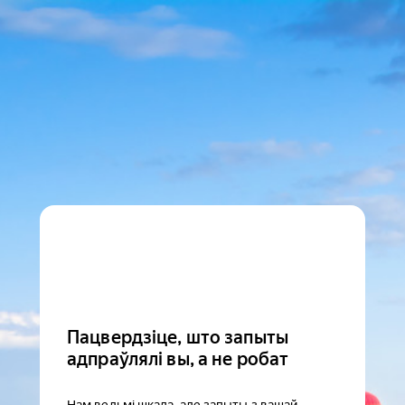
Пацвердзіце, што запыты
адпраўлялі вы, а не робат