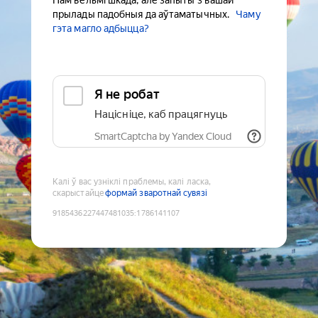
Нам вельмі шкада, але запыты з вашай
прылады падобныя да аўтаматычных.
Чаму
гэта магло адбыцца?
Я не робат
Націсніце, каб працягнуць
SmartCaptcha by Yandex Cloud
Калі ў вас узніклі праблемы, калі ласка,
скарыстайце
формай зваротнай сувязі
9185436227447481035
:
1786141107