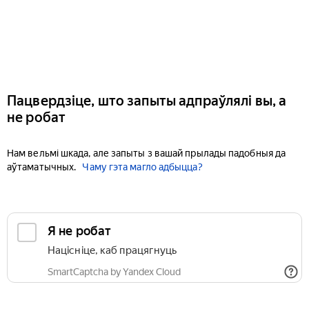
Пацвердзіце, што запыты адпраўлялі вы, а
не робат
Нам вельмі шкада, але запыты з вашай прылады падобныя да
аўтаматычных.
Чаму гэта магло адбыцца?
Я не робат
Націсніце, каб працягнуць
SmartCaptcha by Yandex Cloud