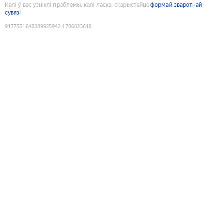
Калі ў вас узніклі праблемы, калі ласка, скарыстайце
формай зваротнай
сувязі
9177551648289925942
:
1786023618