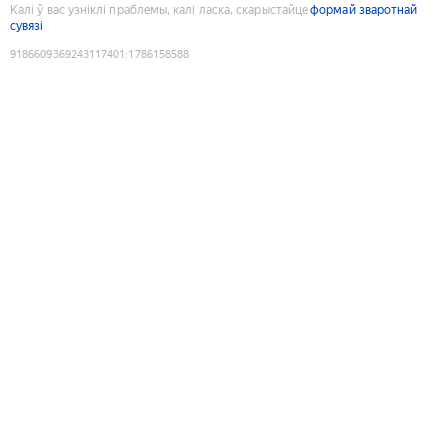
Калі ў вас узніклі праблемы, калі ласка, скарыстайце
формай зваротнай
сувязі
9186609369243117401
:
1786158588