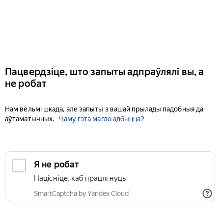
Пацвердзіце, што запыты адпраўлялі вы, а
не робат
Нам вельмі шкада, але запыты з вашай прылады падобныя да
аўтаматычных.
Чаму гэта магло адбыцца?
Я не робат
Націсніце, каб працягнуць
SmartCaptcha by Yandex Cloud