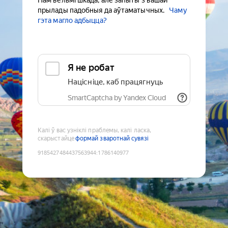
Нам вельмі шкада, але запыты з вашай
прылады падобныя да аўтаматычных.
Чаму
гэта магло адбыцца?
Я не робат
Націсніце, каб працягнуць
SmartCaptcha by Yandex Cloud
Калі ў вас узніклі праблемы, калі ласка,
скарыстайце
формай зваротнай сувязі
9185427484437563944
:
1786140977