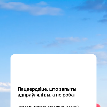
Пацвердзіце, што запыты
адпраўлялі вы, а не робат