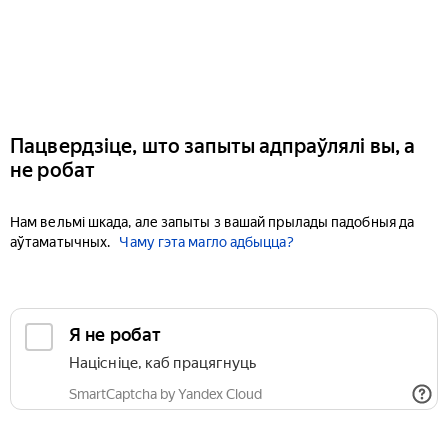
Пацвердзіце, што запыты адпраўлялі вы, а
не робат
Нам вельмі шкада, але запыты з вашай прылады падобныя да
аўтаматычных.
Чаму гэта магло адбыцца?
Я не робат
Націсніце, каб працягнуць
SmartCaptcha by Yandex Cloud