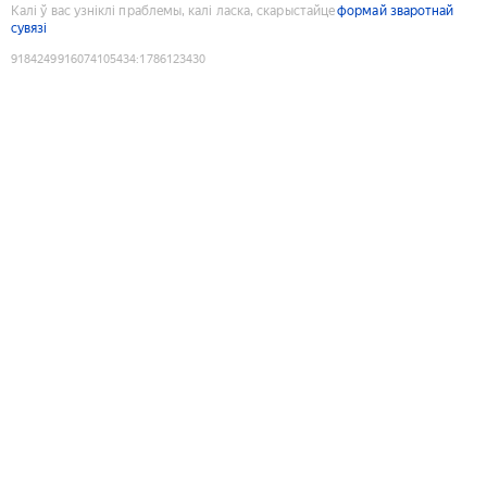
Калі ў вас узніклі праблемы, калі ласка, скарыстайце
формай зваротнай
сувязі
9184249916074105434
:
1786123430