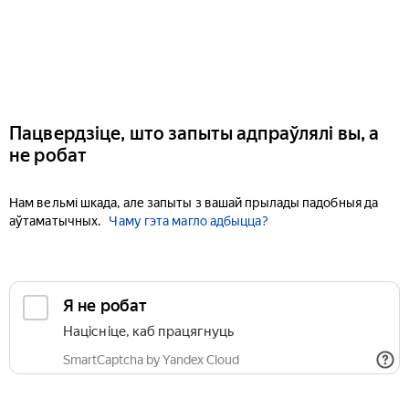
Пацвердзіце, што запыты адпраўлялі вы, а
не робат
Нам вельмі шкада, але запыты з вашай прылады падобныя да
аўтаматычных.
Чаму гэта магло адбыцца?
Я не робат
Націсніце, каб працягнуць
SmartCaptcha by Yandex Cloud