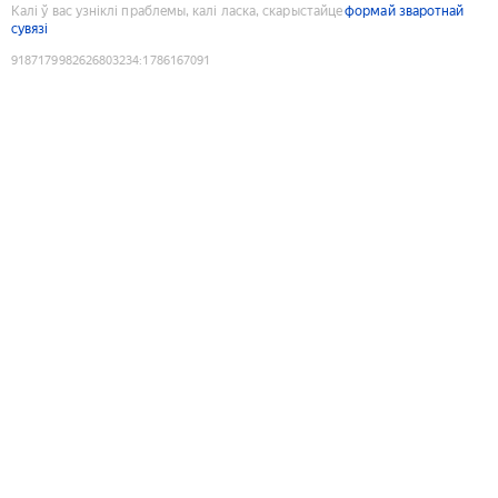
Калі ў вас узніклі праблемы, калі ласка, скарыстайце
формай зваротнай
сувязі
9187179982626803234
:
1786167091