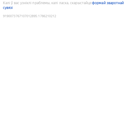
Калі ў вас узніклі праблемы, калі ласка, скарыстайце
формай зваротнай
сувязі
9190073767107012895
:
1786210212