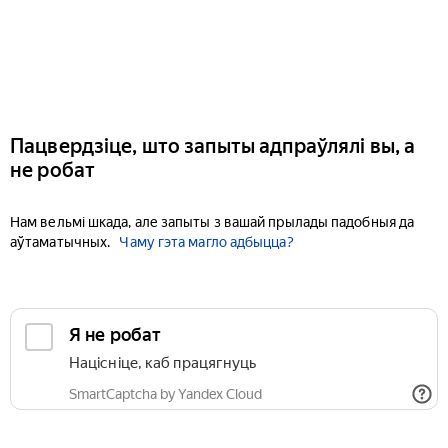
Пацвердзіце, што запыты адпраўлялі вы, а
не робат
Нам вельмі шкада, але запыты з вашай прылады падобныя да
аўтаматычных.
Чаму гэта магло адбыцца?
Я не робат
Націсніце, каб працягнуць
SmartCaptcha by Yandex Cloud