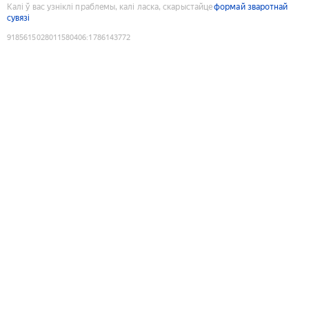
Калі ў вас узніклі праблемы, калі ласка, скарыстайце
формай зваротнай
сувязі
9185615028011580406
:
1786143772