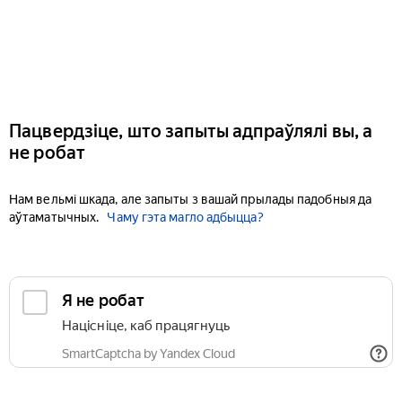
Пацвердзіце, што запыты адпраўлялі вы, а
не робат
Нам вельмі шкада, але запыты з вашай прылады падобныя да
аўтаматычных.
Чаму гэта магло адбыцца?
Я не робат
Націсніце, каб працягнуць
SmartCaptcha by Yandex Cloud