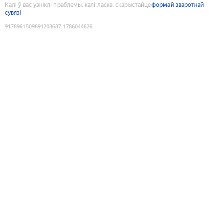
Калі ў вас узніклі праблемы, калі ласка, скарыстайце
формай зваротнай
сувязі
9178961509891203687
:
1786044626