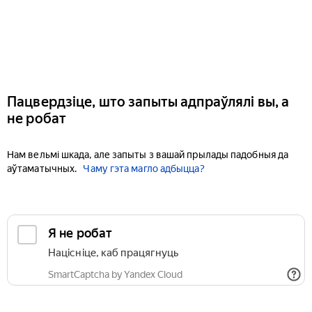
Пацвердзіце, што запыты адпраўлялі вы, а
не робат
Нам вельмі шкада, але запыты з вашай прылады падобныя да
аўтаматычных.
Чаму гэта магло адбыцца?
Я не робат
Націсніце, каб працягнуць
SmartCaptcha by Yandex Cloud