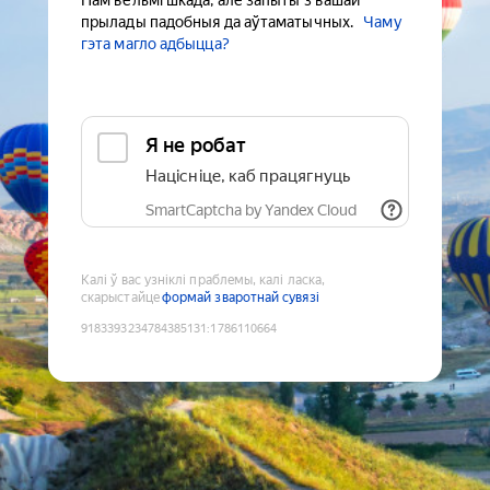
Нам вельмі шкада, але запыты з вашай
прылады падобныя да аўтаматычных.
Чаму
гэта магло адбыцца?
Я не робат
Націсніце, каб працягнуць
SmartCaptcha by Yandex Cloud
Калі ў вас узніклі праблемы, калі ласка,
скарыстайце
формай зваротнай сувязі
9183393234784385131
:
1786110664