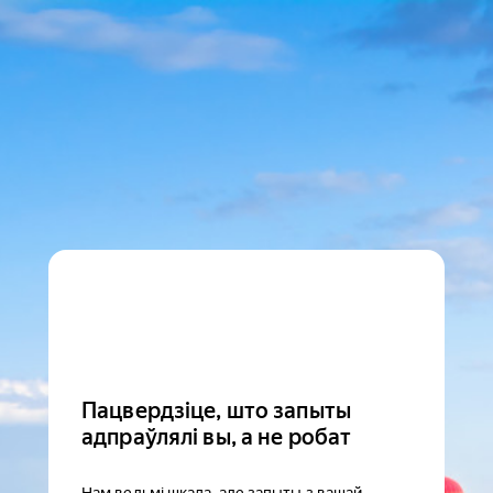
Пацвердзіце, што запыты
адпраўлялі вы, а не робат