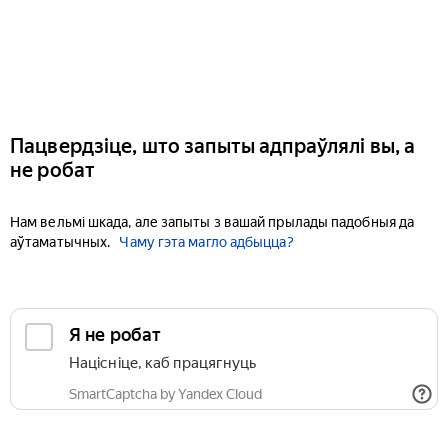
Пацвердзіце, што запыты адпраўлялі вы, а
не робат
Нам вельмі шкада, але запыты з вашай прылады падобныя да
аўтаматычных.
Чаму гэта магло адбыцца?
Я не робат
Націсніце, каб працягнуць
SmartCaptcha by Yandex Cloud