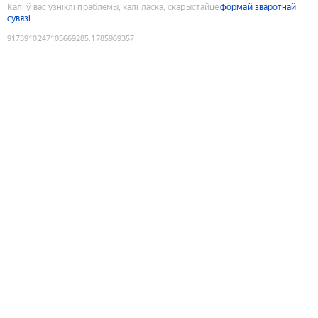
Калі ў вас узніклі праблемы, калі ласка, скарыстайце
формай зваротнай
сувязі
9173910247105669285
:
1785969357