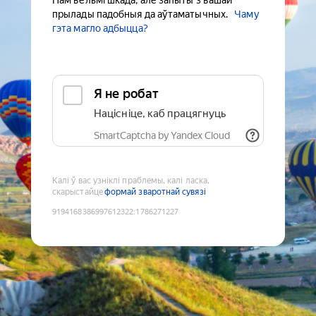
Нам вельмі шкада, але запыты з вашай
прылады падобныя да аўтаматычных.
Чаму
гэта магло адбыцца?
Я не робат
Націсніце, каб працягнуць
SmartCaptcha by Yandex Cloud
Калі ў вас узніклі праблемы, калі ласка,
скарыстайце
формай зваротнай сувязі
9194168386997612322
:
1786271227