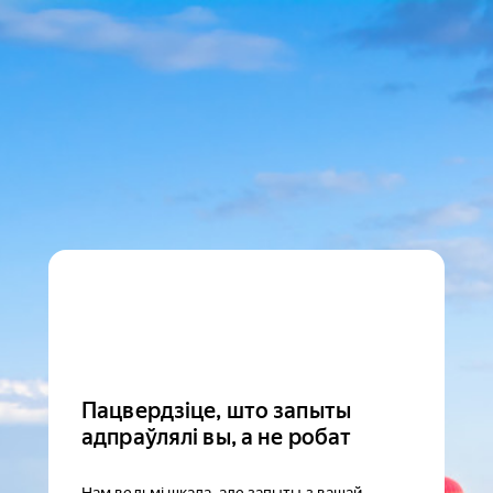
Пацвердзіце, што запыты
адпраўлялі вы, а не робат