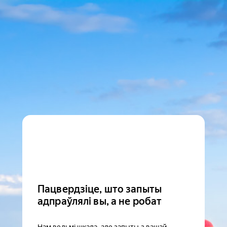
Пацвердзіце, што запыты
адпраўлялі вы, а не робат