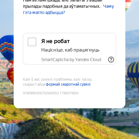
Нам вельмі шкада, але запыты з вашай
прылады падобныя да аўтаматычных.
Чаму
гэта магло адбыцца?
Я не робат
Націсніце, каб працягнуць
SmartCaptcha by Yandex Cloud
Калі ў вас узніклі праблемы, калі ласка,
скарыстайце
формай зваротнай сувязі
9180990056702060053
:
1786074854