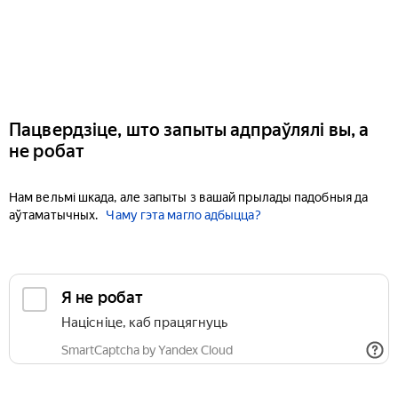
Пацвердзіце, што запыты адпраўлялі вы, а
не робат
Нам вельмі шкада, але запыты з вашай прылады падобныя да
аўтаматычных.
Чаму гэта магло адбыцца?
Я не робат
Націсніце, каб працягнуць
SmartCaptcha by Yandex Cloud