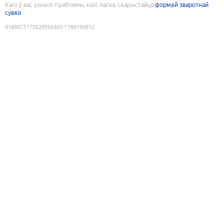
Калі ў вас узніклі праблемы, калі ласка, скарыстайце
формай зваротнай
сувязі
9188973170529556303
:
1786193812