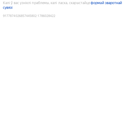
Калі ў вас узніклі праблемы, калі ласка, скарыстайце
формай зваротнай
сувязі
9177874026857445802
:
1786028422