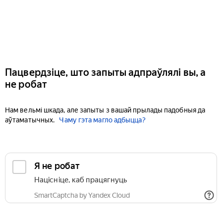
Пацвердзіце, што запыты адпраўлялі вы, а
не робат
Нам вельмі шкада, але запыты з вашай прылады падобныя да
аўтаматычных.
Чаму гэта магло адбыцца?
Я не робат
Націсніце, каб працягнуць
SmartCaptcha by Yandex Cloud