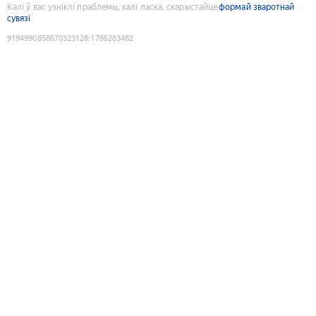
Калі ў вас узніклі праблемы, калі ласка, скарыстайце
формай зваротнай
сувязі
9194990858670323128
:
1786283482