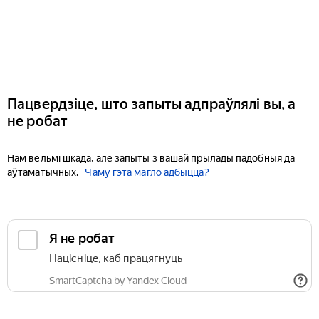
Пацвердзіце, што запыты адпраўлялі вы, а
не робат
Нам вельмі шкада, але запыты з вашай прылады падобныя да
аўтаматычных.
Чаму гэта магло адбыцца?
Я не робат
Націсніце, каб працягнуць
SmartCaptcha by Yandex Cloud