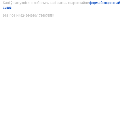
Калі ў вас узніклі праблемы, калі ласка, скарыстайце
формай зваротнай
сувязі
9181104144924964930
:
1786076554