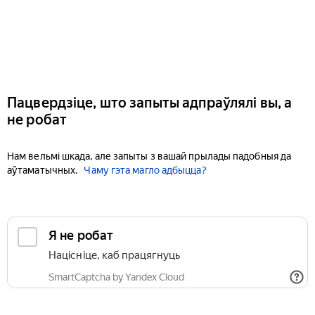
Пацвердзіце, што запыты адпраўлялі вы, а
не робат
Нам вельмі шкада, але запыты з вашай прылады падобныя да
аўтаматычных.
Чаму гэта магло адбыцца?
Я не робат
Націсніце, каб працягнуць
SmartCaptcha by Yandex Cloud