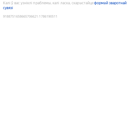
Калі ў вас узніклі праблемы, калі ласка, скарыстайце
формай зваротнай
сувязі
9188751658665706621
:
1786190511