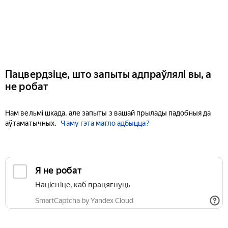
Пацвердзіце, што запыты адпраўлялі вы, а
не робат
Нам вельмі шкада, але запыты з вашай прылады падобныя да
аўтаматычных.
Чаму гэта магло адбыцца?
Я не робат
Націсніце, каб працягнуць
SmartCaptcha by Yandex Cloud