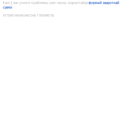
Калі ў вас узніклі праблемы, калі ласка, скарыстайце
формай зваротнай
сувязі
9175881840903487246
:
1785998736