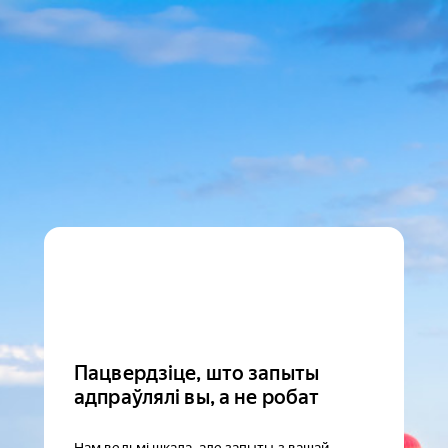
Пацвердзіце, што запыты
адпраўлялі вы, а не робат