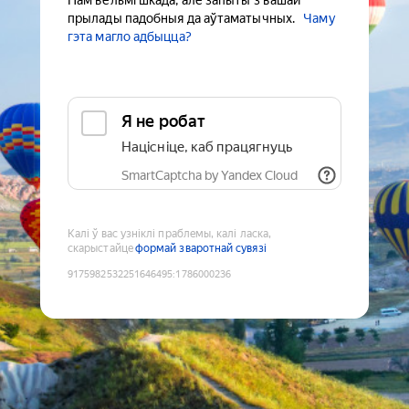
Нам вельмі шкада, але запыты з вашай
прылады падобныя да аўтаматычных.
Чаму
гэта магло адбыцца?
Я не робат
Націсніце, каб працягнуць
SmartCaptcha by Yandex Cloud
Калі ў вас узніклі праблемы, калі ласка,
скарыстайце
формай зваротнай сувязі
9175982532251646495
:
1786000236