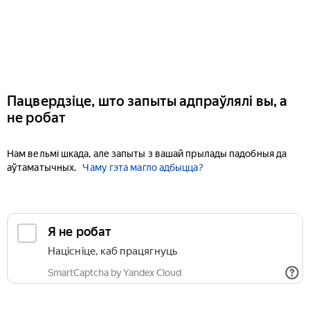
Пацвердзіце, што запыты адпраўлялі вы, а
не робат
Нам вельмі шкада, але запыты з вашай прылады падобныя да
аўтаматычных.
Чаму гэта магло адбыцца?
Я не робат
Націсніце, каб працягнуць
SmartCaptcha by Yandex Cloud