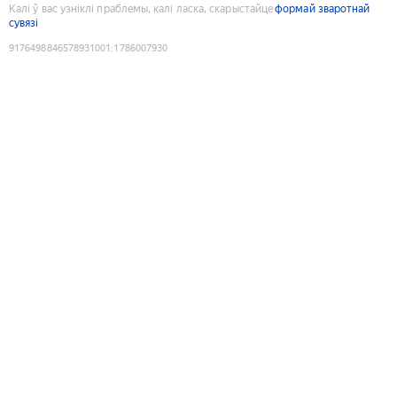
Калі ў вас узніклі праблемы, калі ласка, скарыстайце
формай зваротнай
сувязі
9176498846578931001
:
1786007930