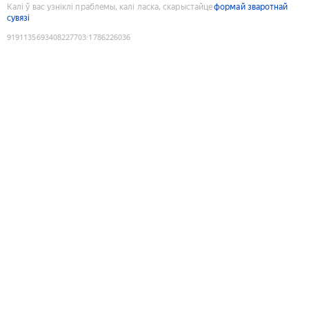
Калі ў вас узніклі праблемы, калі ласка, скарыстайце
формай зваротнай
сувязі
9191135693408227703
:
1786226036