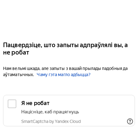
Пацвердзіце, што запыты адпраўлялі вы, а
не робат
Нам вельмі шкада, але запыты з вашай прылады падобныя да
аўтаматычных.
Чаму гэта магло адбыцца?
Я не робат
Націсніце, каб працягнуць
SmartCaptcha by Yandex Cloud