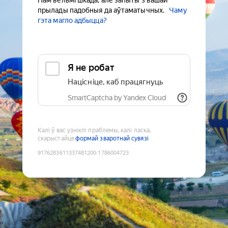
Нам вельмі шкада, але запыты з вашай
прылады падобныя да аўтаматычных.
Чаму
гэта магло адбыцца?
Я не робат
Націсніце, каб працягнуць
SmartCaptcha by Yandex Cloud
Калі ў вас узніклі праблемы, калі ласка,
скарыстайце
формай зваротнай сувязі
9176283611337481200
:
1786004723