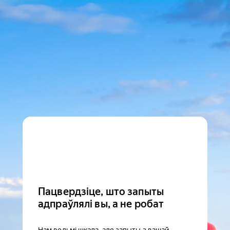
Пацвердзіце, што запыты
адпраўлялі вы, а не робат