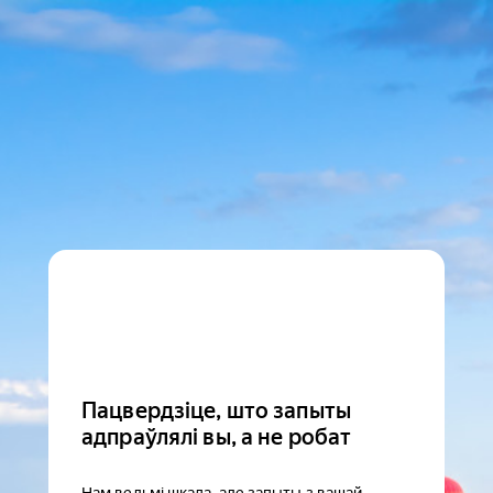
Пацвердзіце, што запыты
адпраўлялі вы, а не робат