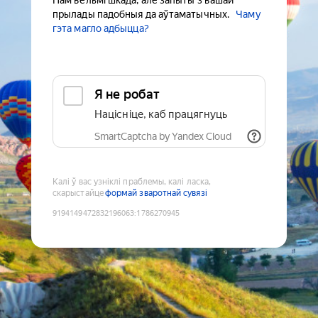
Нам вельмі шкада, але запыты з вашай
прылады падобныя да аўтаматычных.
Чаму
гэта магло адбыцца?
Я не робат
Націсніце, каб працягнуць
SmartCaptcha by Yandex Cloud
Калі ў вас узніклі праблемы, калі ласка,
скарыстайце
формай зваротнай сувязі
9194149472832196063
:
1786270945