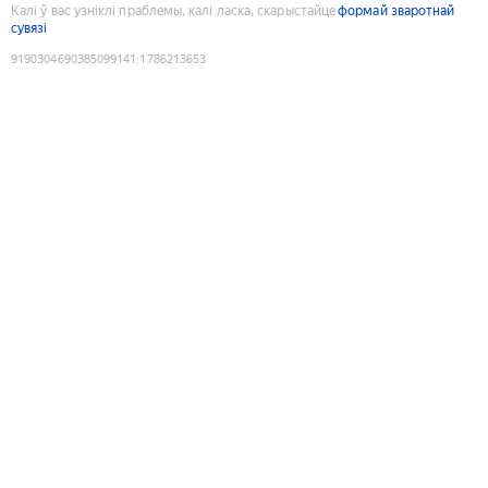
Калі ў вас узніклі праблемы, калі ласка, скарыстайце
формай зваротнай
сувязі
9190304690385099141
:
1786213653