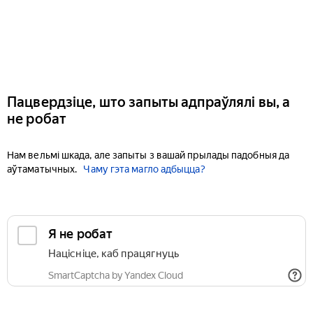
Пацвердзіце, што запыты адпраўлялі вы, а
не робат
Нам вельмі шкада, але запыты з вашай прылады падобныя да
аўтаматычных.
Чаму гэта магло адбыцца?
Я не робат
Націсніце, каб працягнуць
SmartCaptcha by Yandex Cloud