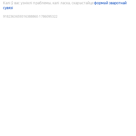
Калі ў вас узніклі праблемы, калі ласка, скарыстайце
формай зваротнай
сувязі
9182363659316388860
:
1786095322