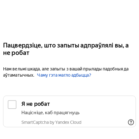
Пацвердзіце, што запыты адпраўлялі вы, а
не робат
Нам вельмі шкада, але запыты з вашай прылады падобныя да
аўтаматычных.
Чаму гэта магло адбыцца?
Я не робат
Націсніце, каб працягнуць
SmartCaptcha by Yandex Cloud