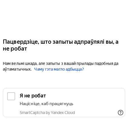
Пацвердзіце, што запыты адпраўлялі вы, а
не робат
Нам вельмі шкада, але запыты з вашай прылады падобныя да
аўтаматычных.
Чаму гэта магло адбыцца?
Я не робат
Націсніце, каб працягнуць
SmartCaptcha by Yandex Cloud