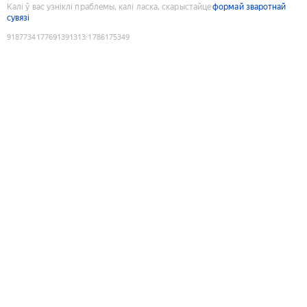
Калі ў вас узніклі праблемы, калі ласка, скарыстайце
формай зваротнай
сувязі
9187734177691391313
:
1786175349