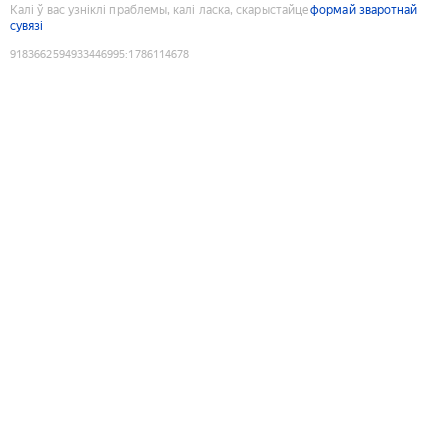
Калі ў вас узніклі праблемы, калі ласка, скарыстайце
формай зваротнай
сувязі
9183662594933446995
:
1786114678