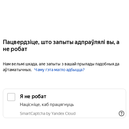
Пацвердзіце, што запыты адпраўлялі вы, а
не робат
Нам вельмі шкада, але запыты з вашай прылады падобныя да
аўтаматычных.
Чаму гэта магло адбыцца?
Я не робат
Націсніце, каб працягнуць
SmartCaptcha by Yandex Cloud